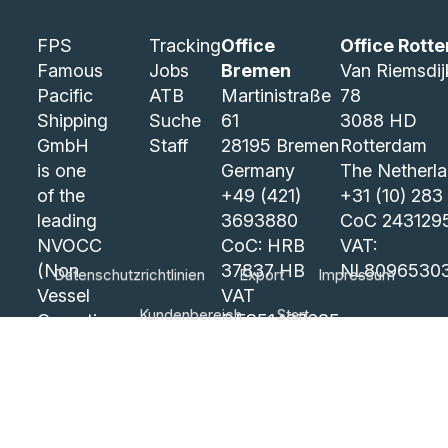
FPS
Tracking
Office
Office Rott
Famous
Jobs
Bremen
Van Riemsdi
Pacific
ATB
Martinistraße
78
Shipping
Suche
61
3088 HD
GmbH
Staff
28195 Bremen
Rotterdam
is one
Germany
The Netherl
of the
+49 (421)
+31 (10) 283
leading
3693880
CoC 243129
NVOCC
CoC: HRB
VAT:
(Non
37837 HB
NL8096530
Datenschutzrichtlinien
Export
Impressum
Vessel
VAT
Kundenbereich
Start
Operating
DE351437685
Common
COPYRIGHT © FPSBRE 2026 |
INFO@FPSBRE.COM
Carrier)
in
Bremen.
Our